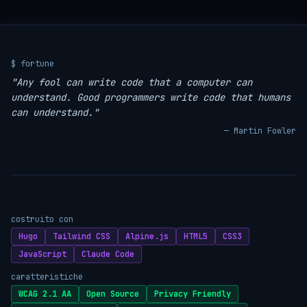
$ fortune
"Any fool can write code that a computer can
understand. Good programmers write code that humans
can understand."
— Martin Fowler
costruito con
Hugo
Tailwind CSS
Alpine.js
HTML5
CSS3
JavaScript
Claude Code
caratteristiche
WCAG 2.1 AA
Open Source
Privacy Friendly