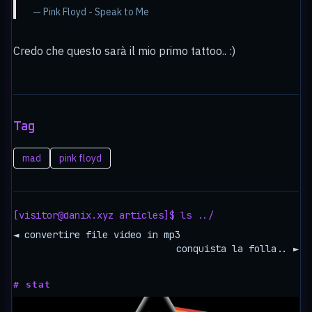
— Pink Floyd - Speak to Me
Credo che questo sarà il mio primo tattoo.. :)
Tag
mad
pink floyd
[visitor@danix.xyz articles]$ ls ../
◄ convertire file video in mp3
conquista la folla.. ►
# stat