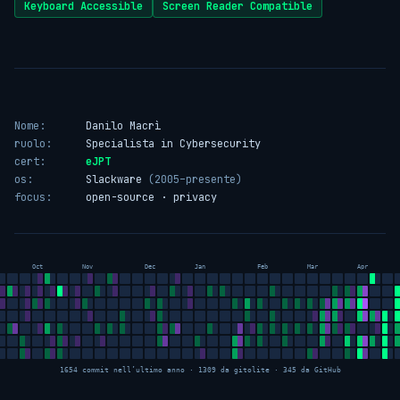
Keyboard Accessible
Screen Reader Compatible
Nome:
Danilo Macrì
ruolo:
Specialista in Cybersecurity
cert:
eJPT
os:
Slackware
(2005–presente)
focus:
open-source · privacy
Oct
Nov
Dec
Jan
Feb
Mar
Apr
1654 commit nell’ultimo anno · 1309 da gitolite · 345 da GitHub