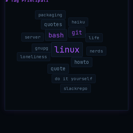
# Tag Principali
packaging
haiku
quotes
git
bash
server
life
linux
gnupg
nerds
loneliness
howto
quote
do it yourself
slackrepo