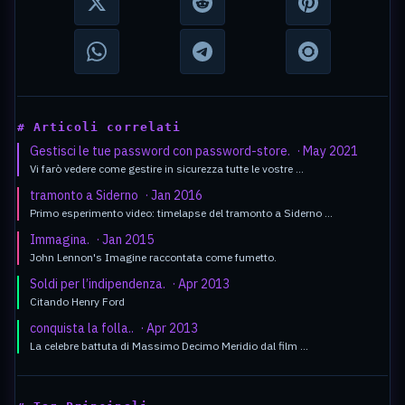
# Articoli correlati
Gestisci le tue password con password-store.
· May 2021
Vi farò vedere come gestire in sicurezza tutte le vostre …
tramonto a Siderno
· Jan 2016
Primo esperimento video: timelapse del tramonto a Siderno …
Immagina.
· Jan 2015
John Lennon's Imagine raccontata come fumetto.
Soldi per l’indipendenza.
· Apr 2013
Citando Henry Ford
conquista la folla..
· Apr 2013
La celebre battuta di Massimo Decimo Meridio dal film …